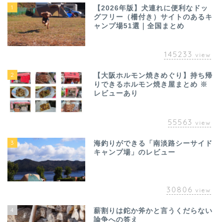
1
【2026年版】犬連れに便利なドッ
グフリー（柵付き）サイトのあるキ
ャンプ場51選｜全国まとめ
145233
view
2
【大阪ホルモン焼きめぐり】持ち帰
りできるホルモン焼き屋まとめ ※
レビューあり
55563
view
3
海釣りができる「南淡路シーサイド
キャンプ場」のレビュー
30806
view
4
薪割りは鉈か斧かと言うくだらない
論争への答え