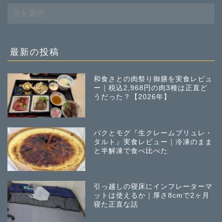
過
去
の
投
稿
最新の投稿
和食さとの肉祭り御膳を実食レビュ
ー｜税込2,968円の肉3種は正直ど
うだった？【2026年】
パクとモグ『生クレームブリュレ・
タルト』実食レビュー｜冷凍のまま
と半解凍で食べ比べた
引っ越しの寝床にインフレーターマ
ットは使えるか｜厚さ8cmで2ヶ月
寝た正直な話