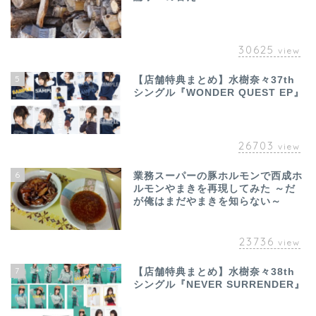
30625
view
5
【店舗特典まとめ】水樹奈々37th
シングル『WONDER QUEST EP』
26703
view
6
業務スーパーの豚ホルモンで西成ホ
ルモンやまきを再現してみた ～だ
が俺はまだやまきを知らない～
23736
view
7
【店舗特典まとめ】水樹奈々38th
シングル『NEVER SURRENDER』