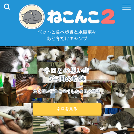
ネロとの思い出
5年間の軌跡
太く短い猫生を全うしたネロの物語
ネロを見る