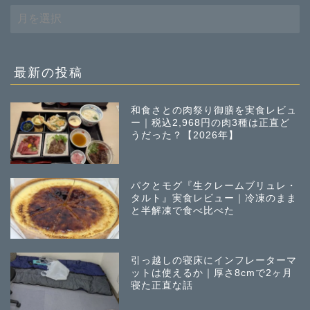
過
去
の
投
稿
最新の投稿
和食さとの肉祭り御膳を実食レビュ
ー｜税込2,968円の肉3種は正直ど
うだった？【2026年】
パクとモグ『生クレームブリュレ・
タルト』実食レビュー｜冷凍のまま
と半解凍で食べ比べた
引っ越しの寝床にインフレーターマ
ットは使えるか｜厚さ8cmで2ヶ月
寝た正直な話