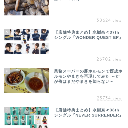
30624
view
5
【店舗特典まとめ】水樹奈々37th
シングル『WONDER QUEST EP』
26702
view
6
業務スーパーの豚ホルモンで西成ホ
ルモンやまきを再現してみた ～だ
が俺はまだやまきを知らない～
23734
view
7
【店舗特典まとめ】水樹奈々38th
シングル『NEVER SURRENDER』