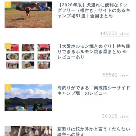
1
【2026年版】犬連れに便利なドッ
グフリー（柵付き）サイトのあるキ
ャンプ場51選｜全国まとめ
145232
view
2
【大阪ホルモン焼きめぐり】持ち帰
りできるホルモン焼き屋まとめ ※
レビューあり
55562
view
3
海釣りができる「南淡路シーサイド
キャンプ場」のレビュー
30805
view
4
薪割りは鉈か斧かと言うくだらない
論争への答え