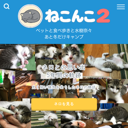
ネロとの思い出
5年間の軌跡
太く短い猫生を全うしたネロの物語
ネロを見る