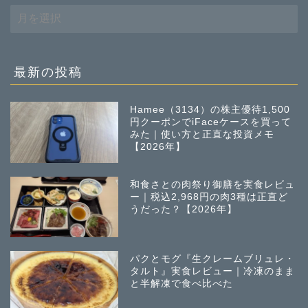
過
去
の
投
稿
最新の投稿
Hamee（3134）の株主優待1,500
円クーポンでiFaceケースを買って
みた｜使い方と正直な投資メモ
【2026年】
和食さとの肉祭り御膳を実食レビュ
ー｜税込2,968円の肉3種は正直ど
うだった？【2026年】
パクとモグ『生クレームブリュレ・
タルト』実食レビュー｜冷凍のまま
と半解凍で食べ比べた