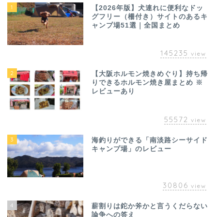
1
【2026年版】犬連れに便利なドッ
グフリー（柵付き）サイトのあるキ
ャンプ場51選｜全国まとめ
145235
view
2
【大阪ホルモン焼きめぐり】持ち帰
りできるホルモン焼き屋まとめ ※
レビューあり
55572
view
3
海釣りができる「南淡路シーサイド
キャンプ場」のレビュー
30806
view
4
薪割りは鉈か斧かと言うくだらない
論争への答え