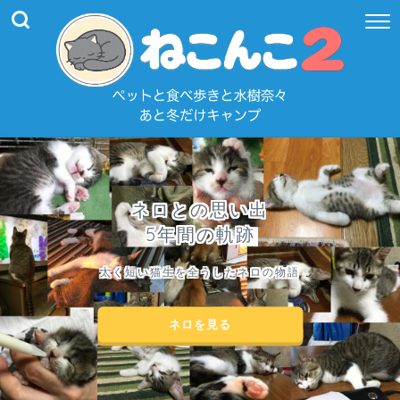
ネロとの思い出
5年間の軌跡
太く短い猫生を全うしたネロの物語
ネロを見る