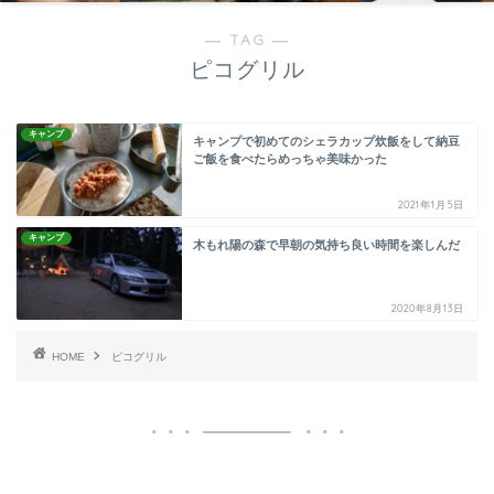
― TAG ―
ピコグリル
キャンプ
キャンプで初めてのシェラカップ炊飯をして納豆
ご飯を食べたらめっちゃ美味かった
2021年1月5日
キャンプ
木もれ陽の森で早朝の気持ち良い時間を楽しんだ
2020年8月13日
HOME
ピコグリル