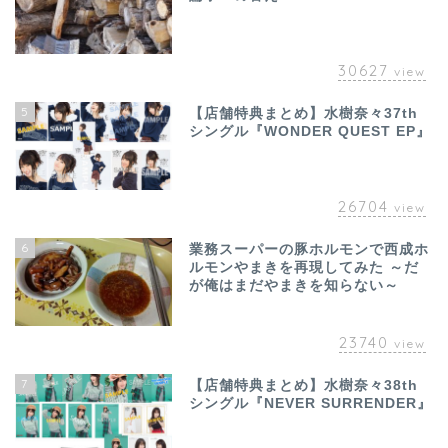
30627
view
5
【店舗特典まとめ】水樹奈々37th
シングル『WONDER QUEST EP』
26704
view
6
業務スーパーの豚ホルモンで西成ホ
ルモンやまきを再現してみた ～だ
が俺はまだやまきを知らない～
23740
view
7
【店舗特典まとめ】水樹奈々38th
シングル『NEVER SURRENDER』