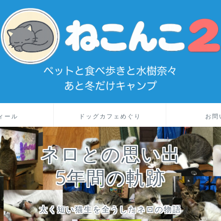
ィール
ドッグカフェめぐり
お問
ネロとの思い出
5年間の軌跡
太く短い猫生を全うしたネロの物語