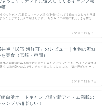
人懐っこくてテントに侵入してくるキャンプ場
の猫
崎でのキャンプ2日目にキャンプ場で餌付けされてる猫たちとしっかり遭
することができたんで紹介します。 ちなみに二年前に来たときも猫は …
2018年12月7日
都井岬「民宿 海洋荘」のレビュー｜名物の海鮮
丼を実食（宮崎・串間）
崎県の最南端にある都井岬に野生の馬を見に行ったとき、ちょうど時間は
昼でお腹が空いたんでランチをすることにしました。 都井岬ビジター …
2018年12月7日
宮崎白浜オートキャンプ場で新アイテム満載の
キャンプが超楽しい！