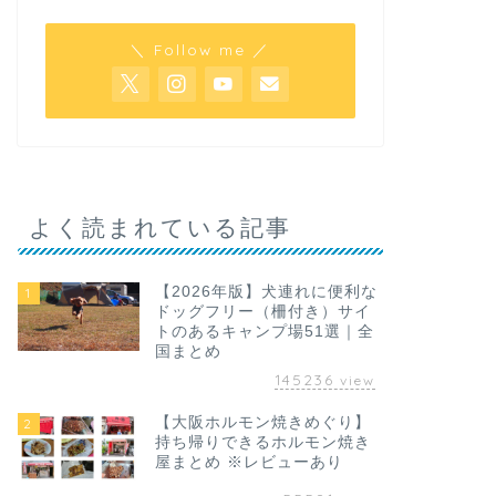
＼ Follow me ／
よく読まれている記事
【2026年版】犬連れに便利な
1
ドッグフリー（柵付き）サイ
トのあるキャンプ場51選｜全
国まとめ
145236
view
【大阪ホルモン焼きめぐり】
2
持ち帰りできるホルモン焼き
屋まとめ ※レビューあり