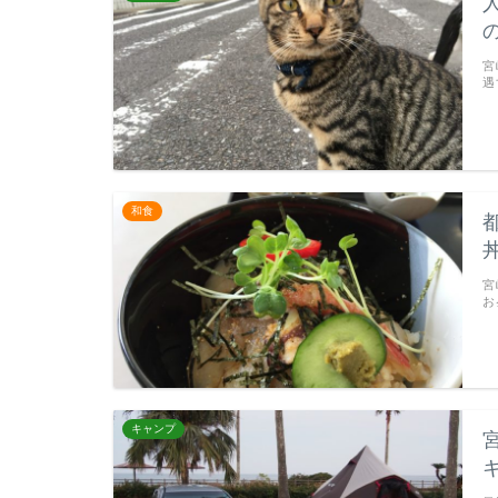
宮
遇
和食
宮
お
キャンプ