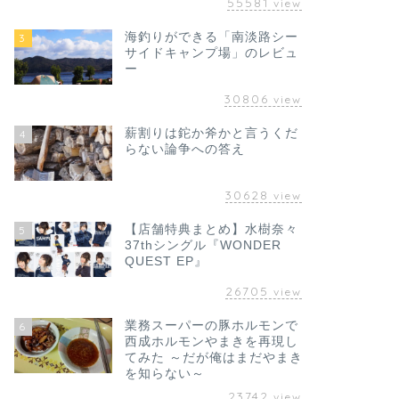
55581
view
海釣りができる「南淡路シー
3
サイドキャンプ場」のレビュ
ー
30806
view
薪割りは鉈か斧かと言うくだ
4
らない論争への答え
30628
view
【店舗特典まとめ】水樹奈々
5
37thシングル『WONDER
QUEST EP』
26705
view
業務スーパーの豚ホルモンで
6
西成ホルモンやまきを再現し
てみた ～だが俺はまだやまき
を知らない～
23742
view