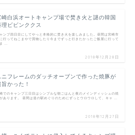
宮崎白浜オートキャンプ場で焚き火と謎の韓国
料理ビビンククス
ャンプ四日目にしてやっと本格的に焚き火を楽しみました。昼間は宮崎市
に行ってねこまやで買物したり今までずっと行きたかったご飯屋に行って
ま …
2018年12月28日
ユニフレームのダッチオーブンで作った焼豚が
超旨かった！
崎でのキャンプ三日目はシンプルな朝ごはんと夜のメインディッシュの焼
があります。 昼間は道の駅めぐりのためにずっとウロウロして、キャ …
2018年12月27日