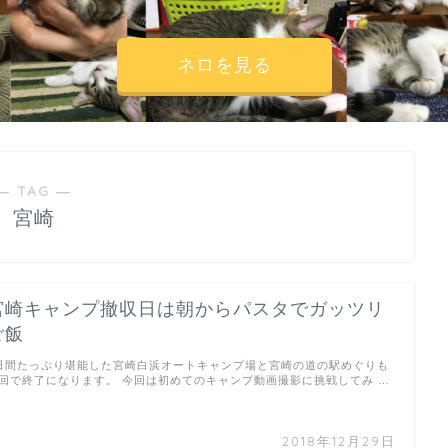
ネロを見る
― TAG ―
宮崎
宮崎キャンプ撤収日は朝からパスタでガッツリ
ご飯
日間たっぷり堪能した宮崎白浜オートキャンプ場と宮崎の道の駅めぐりも
回で終了になります。 今回は初めてのキャンプ動画撮影に挑戦してみ …
2018年12月29日