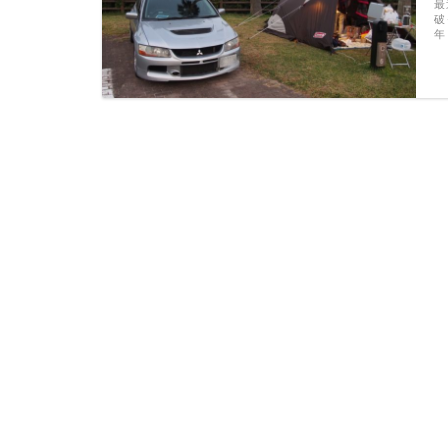
最
破
年