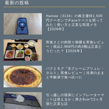
稿
最新の投稿
Hamee（3134）の株主優待1,500
円クーポンでiFaceケースを買って
みた｜使い方と正直な投資メモ
【2026年】
和食さとの肉祭り御膳を実食レビュ
ー｜税込2,968円の肉3種は正直ど
うだった？【2026年】
パクとモグ『生クレームブリュレ・
タルト』実食レビュー｜冷凍のまま
と半解凍で食べ比べた
引っ越しの寝床にインフレーターマ
ットは使えるか｜厚さ8cmで2ヶ月
寝た正直な話