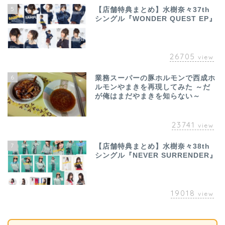
5
【店舗特典まとめ】水樹奈々37th
シングル『WONDER QUEST EP』
26705
view
6
業務スーパーの豚ホルモンで西成ホ
ルモンやまきを再現してみた ～だ
が俺はまだやまきを知らない～
23741
view
7
【店舗特典まとめ】水樹奈々38th
シングル『NEVER SURRENDER』
19018
view