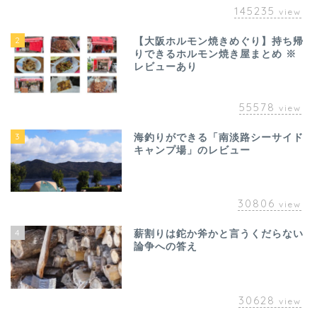
145235
view
2
【大阪ホルモン焼きめぐり】持ち帰
りできるホルモン焼き屋まとめ ※
レビューあり
55578
view
3
海釣りができる「南淡路シーサイド
キャンプ場」のレビュー
30806
view
4
薪割りは鉈か斧かと言うくだらない
論争への答え
30628
view