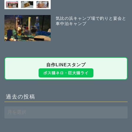
気比の浜キャンプ場で釣りと宴会と
車中泊キャンプ
自作LINEスタンプ
ボス猫ネロ・巨大猫ライ
過去の投稿
過
去
の
投