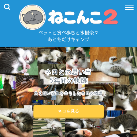
ネロとの思い出
5年間の軌跡
太く短い猫生を全うしたネロの物語
ネロを見る