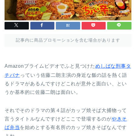
記事内に商品プロモーションを含む場合があります
Amazonプライムビデオでふと見つけた
めしばな刑事タ
チバナ
っていう佐藤二朗主演の身近な飯の話を熱く語
るドラマがあるんですけどこれが意外と面白い、とい
うか基本的に佐藤二朗は面白い。
それでそのドラマの第４話がカップ焼そば大捕物って
言うタイトルなんですけどここで登場するのが
やきそ
ば弁当
を始めとする有名所のカップ焼きそばなんです
よね。