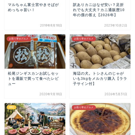
マルちゃん富士宮やきそばが
訳ありカニはなぜ安い？足折
めっちゃ旨い！
れでも大丈夫？カニ通販歴10
年の僕の答え【2026年】
2018年8月18日
2023年10月2日
お取り寄せグルメ
お取り寄せグルメ
松尾ジンギスカンお試しセッ
海辺の犬。トシさんのじゃが
トを通販で買って食べたレビ
いも3kgをメルカリ購入【ララ
ュー
子サイン付】
2020年9月18日
2026年5月31日
BBQ
お取り寄せグルメ