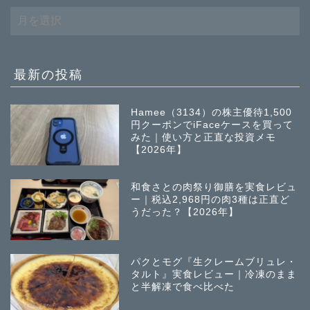
過
去
の
投
稿
最新の投稿
Hamee（3134）の株主優待1,500
円クーポンでiFaceケースを買って
みた｜使い方と正直な投資メモ
【2026年】
和食さとの肉祭り御膳を実食レビュ
ー｜税込2,968円の肉3種は正直ど
うだった？【2026年】
パクとモグ『生クレームブリュレ・
タルト』実食レビュー｜冷凍のまま
と半解凍で食べ比べた