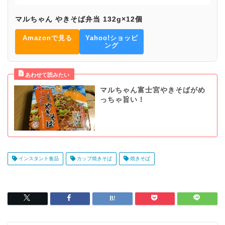
マルちゃん やきそば弁当 132g×12個
Amazonで見る
Yahoo!ショッピ
ング
マルちゃん富士宮やきそばがめ
っちゃ旨い！
インスタント食品
カップ焼きそば
焼きそば