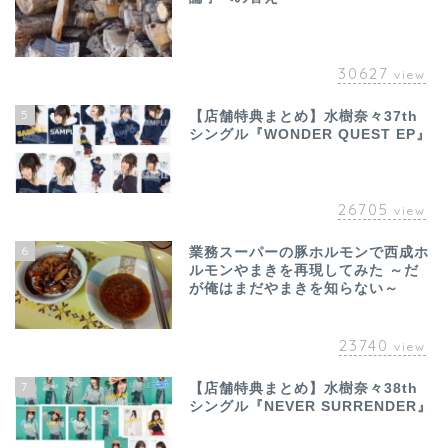
30627
view
5
【店舗特典まとめ】水樹奈々37th
シングル『WONDER QUEST EP』
26705
view
6
業務スーパーの豚ホルモンで西成ホ
ルモンやまきを再現してみた ～だ
が俺はまだやまきを知らない～
23740
view
7
【店舗特典まとめ】水樹奈々38th
シングル『NEVER SURRENDER』