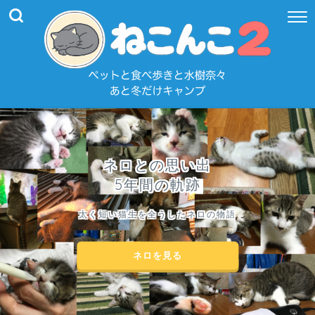
ネロとの思い出
5年間の軌跡
太く短い猫生を全うしたネロの物語
ネロを見る