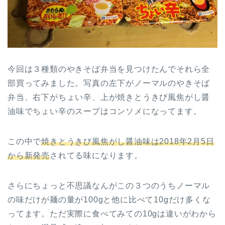
今回は３種類のやきそば弁当を見つけたんでそれら全
部買ってみました。写真の左下がノーマルのやきそば
弁当、右下がちょい辛、上が焼きとうきび風焦がし醤
油味でちょい辛のスープはコンソメになってます。
この中で
焼きとうきび風焦がし醤油味は2018年2月5日
から新発売
されてる味になります。
さらにちょっと不思議なんがこの３つのうちノーマル
の味だけが麺の量が100gと他に比べて10gだけ多くな
ってます。ただ実際に食べてみての10gは違いがわから