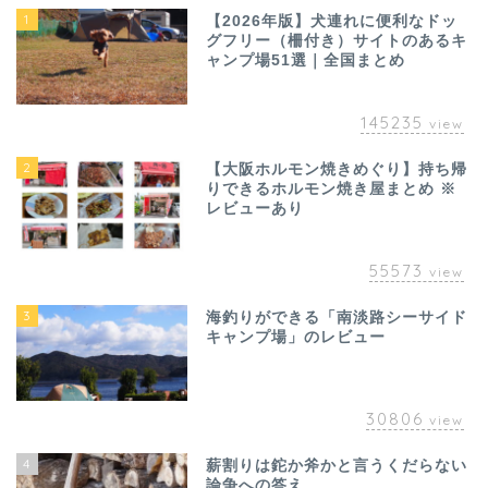
1
【2026年版】犬連れに便利なドッ
グフリー（柵付き）サイトのあるキ
ャンプ場51選｜全国まとめ
145235
view
2
【大阪ホルモン焼きめぐり】持ち帰
りできるホルモン焼き屋まとめ ※
レビューあり
55573
view
3
海釣りができる「南淡路シーサイド
キャンプ場」のレビュー
30806
view
4
薪割りは鉈か斧かと言うくだらない
論争への答え