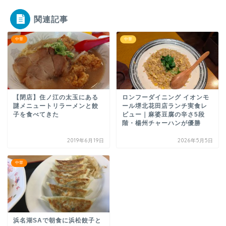
関連記事
中華
中華
【閉店】住ノ江の太玉にある
ロンフーダイニング イオンモ
謎メニュートリラーメンと餃
ール堺北花田店ランチ実食レ
子を食べてきた
ビュー｜麻婆豆腐の辛さ5段
階・楊州チャーハンが優勝
2019年6月19日
2026年5月5日
中華
浜名湖SAで朝食に浜松餃子と