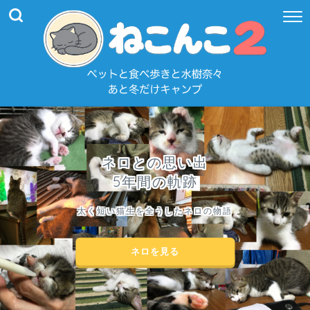
ネロとの思い出
5年間の軌跡
太く短い猫生を全うしたネロの物語
ネロを見る