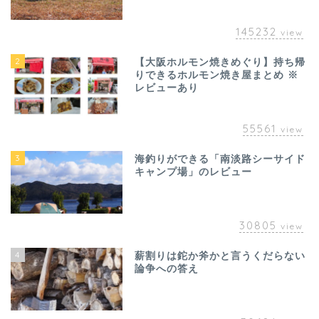
145232
view
2
【大阪ホルモン焼きめぐり】持ち帰
りできるホルモン焼き屋まとめ ※
レビューあり
55561
view
3
海釣りができる「南淡路シーサイド
キャンプ場」のレビュー
30805
view
4
薪割りは鉈か斧かと言うくだらない
論争への答え