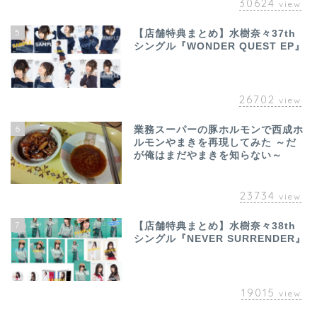
30624
view
5
【店舗特典まとめ】水樹奈々37th
シングル『WONDER QUEST EP』
26702
view
6
業務スーパーの豚ホルモンで西成ホ
ルモンやまきを再現してみた ～だ
が俺はまだやまきを知らない～
23734
view
7
【店舗特典まとめ】水樹奈々38th
シングル『NEVER SURRENDER』
19015
view