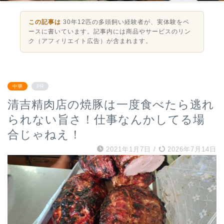
この記事は
30年12匹の多頭飼い経験者が、実体験をベ
ースに書いています。記事内には商品やサービスのリン
ク（アフィリエイト広告）が含まれます。
中華
PR
清吉精肉店の焼豚は一度食べたら逃れ
られない旨さ！仕事なんかしてる場
合じゃねえ！
2021年1月7日
/
2026年7月14日