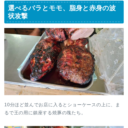
選べるバラとモモ、脂身と赤身の波
状攻撃
10分ほど並んでお店に入るとショーケースの上に、ま
るで王の用に鎮座する焼豚の塊たち。