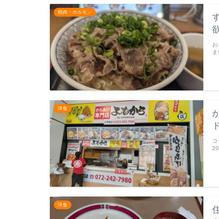
焼肉・ホルモン
お
ま
洋食
コ
2
洋食