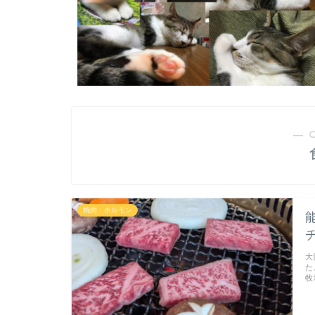
― 
焼肉・ホルモン
大
た
牧