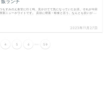
き飯ランチ
つもすみのえ食堂に行く時、見かけてて気になっていたお店、それが今回
喫茶ニューホワイトです。 店頭に喫茶・軽食と言う、なんとも抗いが …
2023年11月27日
...
4
5
6
59