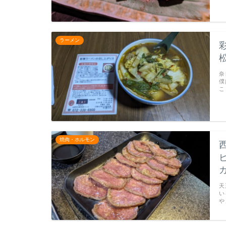
ラーメン
奈
僕
こ
焼肉・ホルモン
天
い
や