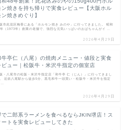
昭和48年創業！此花区みのやの150g400円ホル
モン焼きを持ち帰りで実食レビュー【大阪ホル
モン焼きめぐり】
阪市此花区梅香にある「ホルモン焼き みのや」に行ってきました。 昭和
8年（1973年）創業の老舗で、強烈な元気いっぱいのおばちゃんがイ …
2026年4月29日
和牛亭仁（八尾）の焼肉メニュー・値段と実食
レビュー｜松阪牛・米沢牛指定の個室店
阪・八尾市の松阪・米沢牛指定店「和牛亭 仁（じん）」に行ってきまし
。 近鉄八尾駅から徒歩5分、黒毛和牛一頭買い・松阪牛・米沢牛を指定
 …
2026年4月29日
堺で二郎系ラーメンを食べるならJKIN堺店！ス
タートを実食レビューしてきた