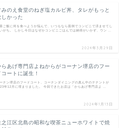
すみのえ食堂のねぎ塩カルビ丼、タレがもっと
欲しかった
昼ご飯に何を食べようか悩んで、いつもなら面倒でコンビニで済ませてし
いがち。 しかし今日はなぜかコンビニごはんでは納得がいかず、ウン …
2024年3月29日
からあげ専門店よねからがコーナン堺店のフー
ドコートに誕生！
ーナン堺店のフードコート、コーナンダイニングの真ん中のテナントが
023年12月に埋まりました。 今回できたお店は「からあげ専門店よ …
2024年1月13日
住之江区北島の昭和な喫茶ニューホワイトで焼