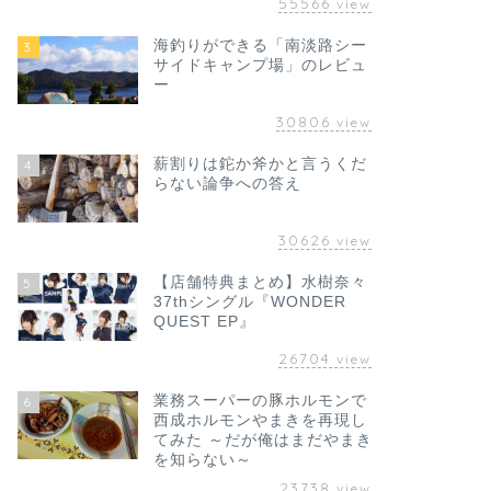
55566
view
海釣りができる「南淡路シー
3
サイドキャンプ場」のレビュ
ー
30806
view
薪割りは鉈か斧かと言うくだ
4
らない論争への答え
30626
view
【店舗特典まとめ】水樹奈々
5
37thシングル『WONDER
QUEST EP』
26704
view
業務スーパーの豚ホルモンで
6
西成ホルモンやまきを再現し
てみた ～だが俺はまだやまき
を知らない～
23738
view