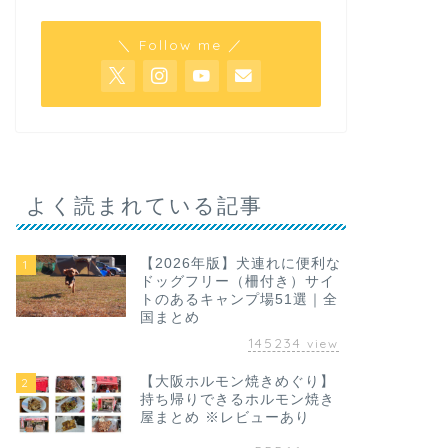
＼ Follow me ／
よく読まれている記事
【2026年版】犬連れに便利な
1
ドッグフリー（柵付き）サイ
トのあるキャンプ場51選｜全
国まとめ
145234
view
【大阪ホルモン焼きめぐり】
2
持ち帰りできるホルモン焼き
屋まとめ ※レビューあり