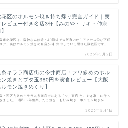
此花区のホルモン焼き持ち帰り完全ガイド｜実
食レビュー付き名店3軒【みのや・リキ・仲宗
根】
阪市此花区は、阪神なんば線・JR沿線で大阪市内からアクセス◎な下町
リア。実はホルモン焼きの名店が3軒集中している隠れた激戦区です。
…
2026年5月2日
九条キララ商店街の今井商店！フワ多めのホル
モン焼きとブタ玉380円を実食レビュー【大阪
ホルモン焼きめぐり】
阪・西区九条のキララ九条商店街にある「今井商店 たこやき家」に行っ
きました。 昭和62年創業、たこ焼き・お好み焼き・ホルモン焼きが …
2026年5月1日