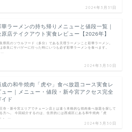
2024年3月31日
彩華ラーメンの持ち帰りメニューと値段一覧｜
松原店テイクアウト実食レビュー【2026年】
良県民のソウルフード（多分）である天理ラーメンこと彩華ラーメン。
は奈良にサバゲーに行った時にいつも必ず彩華ラーメンを食べます。
 …
2024年3月30日
西成の和牛焼肉「虎や」食べ放題コース実食レ
ビュー｜メニュー・値段・新今宮アクセス完全
ガイド
王寺・新今宮エリアでチェーン店とは違う本格的な焼肉食べ放題を探して
る方へ。 今回紹介するのは、住所的には西成区にある和牛焼肉「虎
」。 …
2024年3月30日