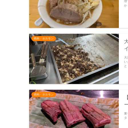
堺
か
焼肉・ホルモン
大
い
と
焼肉・ホルモン
東
タ