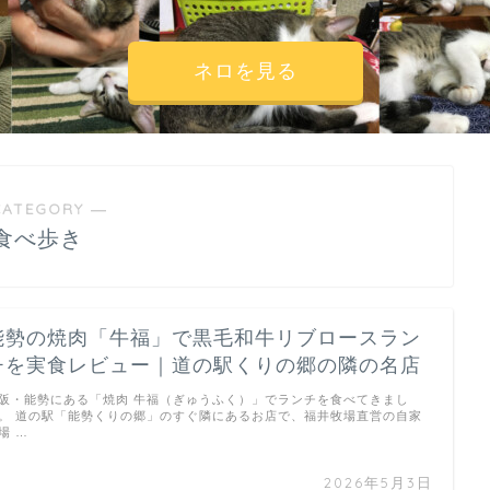
ネロを見る
CATEGORY ―
食べ歩き
能勢の焼肉「牛福」で黒毛和牛リブロースラン
チを実食レビュー｜道の駅くりの郷の隣の名店
阪・能勢にある「焼肉 牛福（ぎゅうふく）」でランチを食べてきまし
。 道の駅「能勢くりの郷」のすぐ隣にあるお店で、福井牧場直営の自家
場 …
2026年5月3日