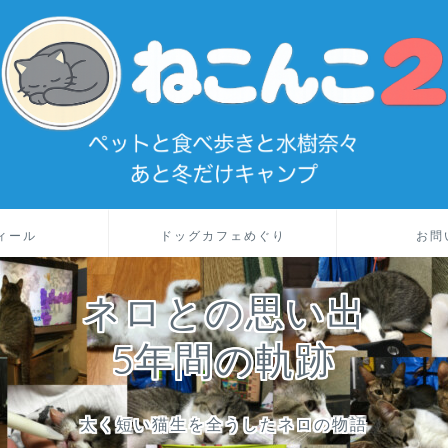
ィール
ドッグカフェめぐり
お問
ネロとの思い出
5年間の軌跡
太く短い猫生を全うしたネロの物語