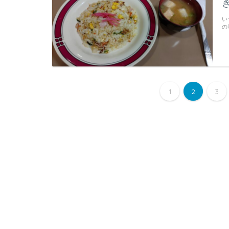
い
の
1
2
3