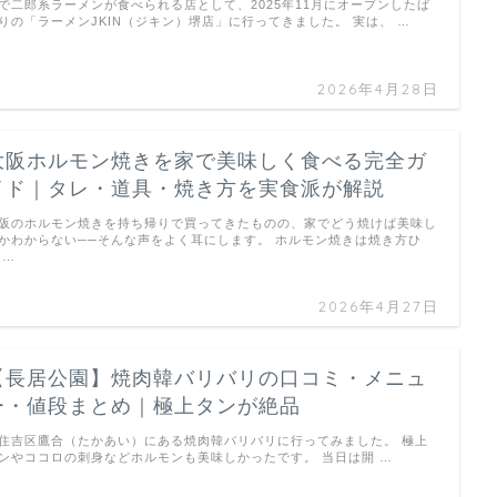
で二郎系ラーメンが食べられる店として、2025年11月にオープンしたば
りの「ラーメンJKIN（ジキン）堺店」に行ってきました。 実は、 …
2026年4月28日
大阪ホルモン焼きを家で美味しく食べる完全ガ
イド｜タレ・道具・焼き方を実食派が解説
阪のホルモン焼きを持ち帰りで買ってきたものの、家でどう焼けば美味し
かわからない──そんな声をよく耳にします。 ホルモン焼きは焼き方ひ
 …
2026年4月27日
【長居公園】焼肉韓バリバリの口コミ・メニュ
ー・値段まとめ｜極上タンが絶品
住吉区鷹合（たかあい）にある焼肉韓バリバリに行ってみました。 極上
ンやココロの刺身などホルモンも美味しかったです。 当日は開 …