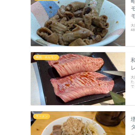
大
4
焼肉・ホルモン
大
た
で
ラーメン