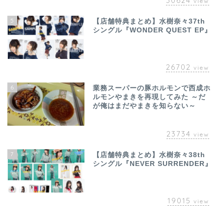
30624
view
5
【店舗特典まとめ】水樹奈々37th
シングル『WONDER QUEST EP』
26702
view
6
業務スーパーの豚ホルモンで西成ホ
ルモンやまきを再現してみた ～だ
が俺はまだやまきを知らない～
23734
view
7
【店舗特典まとめ】水樹奈々38th
シングル『NEVER SURRENDER』
19015
view