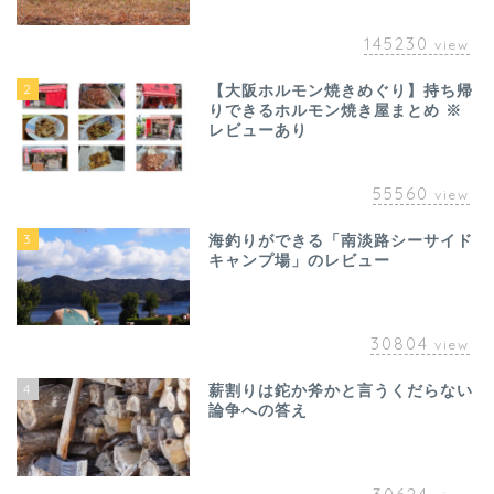
145230
view
2
【大阪ホルモン焼きめぐり】持ち帰
りできるホルモン焼き屋まとめ ※
レビューあり
55560
view
3
海釣りができる「南淡路シーサイド
キャンプ場」のレビュー
30804
view
4
薪割りは鉈か斧かと言うくだらない
論争への答え