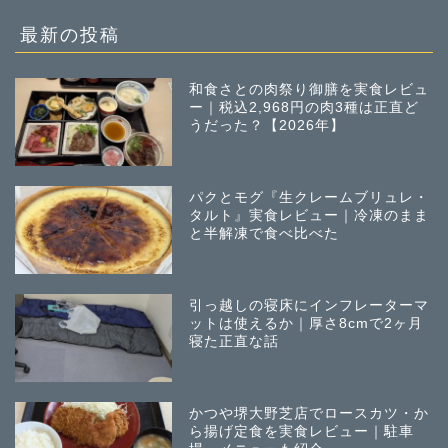
投
稿
最新の投稿
和食さとの肉祭り御膳を実食レビュ
ー｜税込2,968円の肉3種は正直ど
うだった？【2026年】
パクとモグ『生クレームブリュレ・
タルト』実食レビュー｜冷凍のまま
と半解凍で食べ比べた
引っ越しの寝床にインフレーターマ
ットは使えるか｜厚さ8cmで2ヶ月
寝た正直な話
かつや堺大野芝店でロースカツ・か
ら揚げ定食を実食レビュー｜駐車