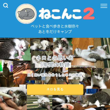
ネロとの思い出
5年間の軌跡
太く短い猫生を全うしたネロの物語
ネロを見る