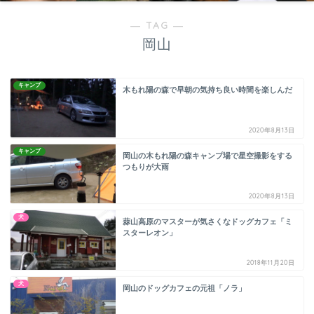
― TAG ―
岡山
キャンプ
木もれ陽の森で早朝の気持ち良い時間を楽しんだ
2020年8月13日
キャンプ
岡山の木もれ陽の森キャンプ場で星空撮影をする
つもりが大雨
2020年8月13日
犬
蒜山高原のマスターが気さくなドッグカフェ「ミ
スターレオン」
2018年11月20日
犬
岡山のドッグカフェの元祖「ノラ」