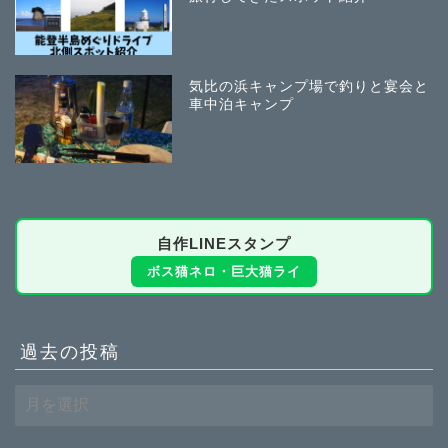
気比の浜キャンプ場で釣りと宴会と
車中泊キャンプ
自作LINEスタンプ
ボス猫ネロ・巨大猫ライ
過去の投稿
過
去
の